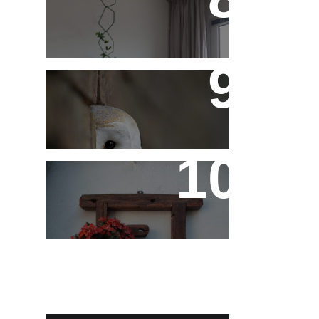
Treliças, Ganchos e
Suportes - Parte 1
Fotos de Domingo - As
Melhores da Semana
Reaproveitando a
Madeira - Painéis e
Vasos de Parede