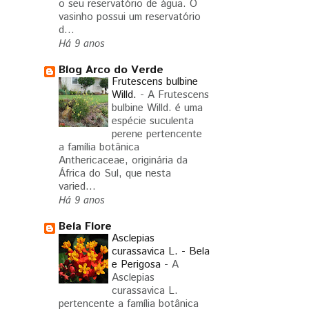
o seu reservatório de água. O
vasinho possui um reservatório
d...
Há 9 anos
Blog Arco do Verde
Frutescens bulbine
Willd.
-
A Frutescens
bulbine Willd. é uma
espécie suculenta
perene pertencente
a família botânica
Anthericaceae, originária da
África do Sul, que nesta
varied...
Há 9 anos
Bela Flore
Asclepias
curassavica L. - Bela
e Perigosa
-
A
Asclepias
curassavica L.
pertencente a família botânica