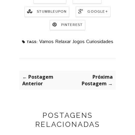
STUMBLEUPON
GOOGLE+
PINTEREST
Vamos Relaxar Jogos Curiosidades
TAGS:
← Postagem
Próxima
Anterior
Postagem →
POSTAGENS
RELACIONADAS
VOCÊ TEM MUITA MUITA MUITA
TEST