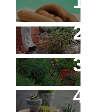
Tamarino Ou Tamarindo?
Qual o Correto?
Decoração - Folhas
[Faça Você Mesmo]
Flores em Meu Jardim o
Ano Todo
10 Novos Vasinhos na
Decoração - Parte 1