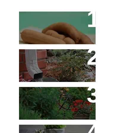
Tamarino Ou Tamarindo?
Qual o Correto?
Decoração - Folhas
[Faça Você Mesmo]
Flores em Meu Jardim o
Ano Todo