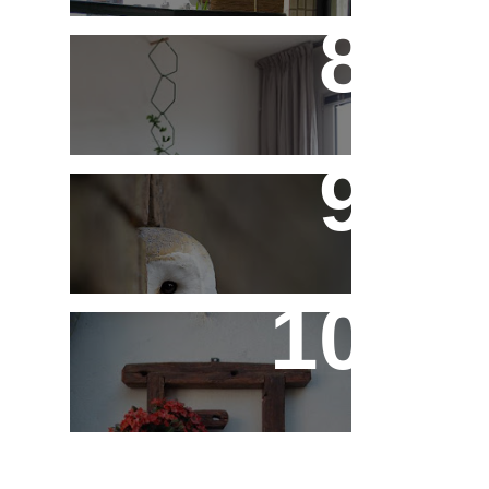
Treliças, Ganchos e
Suportes - Parte 1
Fotos de Domingo - As
Melhores da Semana
Reaproveitando a
Madeira - Painéis e
Vasos de Parede