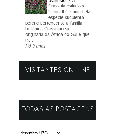
'schmidtii'
-
A
Crassula exilis ssp.
'schmidtii' é uma bela
espécie suculenta
perene pertencente a família
botânica Crassulaceae,
originária da África do Sul e que
m...
Há 9 anos
VISITANTES ON LINE
TODAS AS POSTAGENS