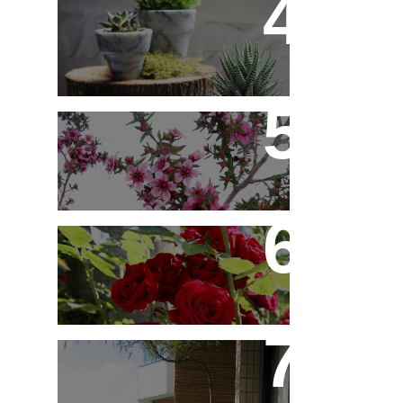
10 Novos Vasinhos na
Decoração - Parte 1
Érica Japonesa -
Aprenda a Cultivar
Você Sabe Tudo Sobre
Rosas?
Saiba Tudo Sobre
Jardins de Inverno