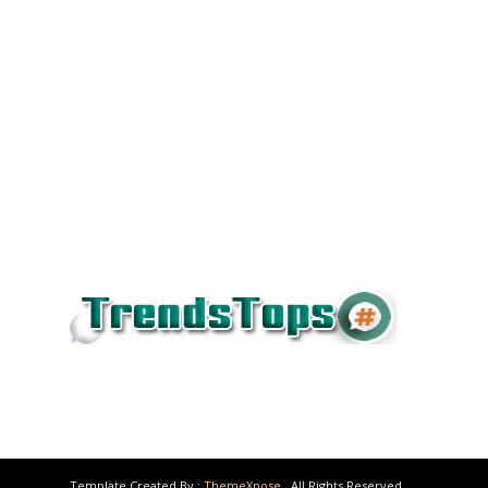
Template Created By :
ThemeXpose
. All Rights Reserved.