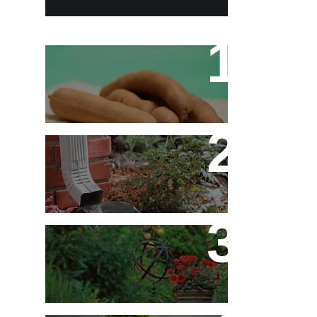
Tamarino Ou Tamarindo?
Qual o Correto?
Decoração - Folhas
[Faça Você Mesmo]
Flores em Meu Jardim o
Ano Todo