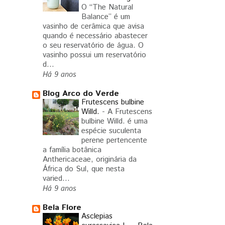
O “The Natural
Balance” é um
vasinho de cerâmica que avisa
quando é necessário abastecer
o seu reservatório de água. O
vasinho possui um reservatório
d...
Há 9 anos
Blog Arco do Verde
Frutescens bulbine
Willd.
-
A Frutescens
bulbine Willd. é uma
espécie suculenta
perene pertencente
a família botânica
Anthericaceae, originária da
África do Sul, que nesta
varied...
Há 9 anos
Bela Flore
Asclepias