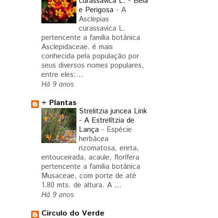
curassavica L. - Bela
e Perigosa
-
A
Asclepias
curassavica L.
pertencente a família botânica
Asclepidaceae. é mais
conhecida pela população por
seus diversos nomes populares,
entre eles:...
Há 9 anos
+ Plantas
Strelitzia juncea Link
- A Estrelítzia de
Lança
-
Espécie
herbácea
rizomatosa, ereta,
entouceirada, acaule, florífera
pertencente a família botânica
Musaceae, com porte de até
1.80 mts. de altura. A ...
Há 9 anos
Circulo do Verde