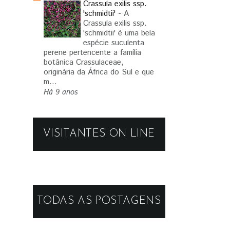
Crassula exilis ssp.
'schmidtii'
-
A
Crassula exilis ssp.
'schmidtii' é uma bela
espécie suculenta
perene pertencente a família
botânica Crassulaceae,
originária da África do Sul e que
m...
Há 9 anos
VISITANTES ON LINE
TODAS AS POSTAGENS