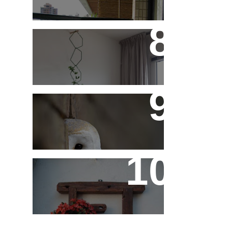
Treliças, Ganchos e
Suportes - Parte 1
Fotos de Domingo - As
Melhores da Semana
Reaproveitando a
Madeira - Painéis e
Vasos de Parede