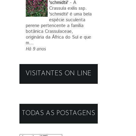
'schmidtii'
-
A
Crassula exilis ssp.
'schmidtii' é uma bela
espécie suculenta
perene pertencente a família
botânica Crassulaceae,
originária da África do Sul e que
m...
Há 9 anos
VISITANTES ON LINE
TODAS AS POSTAGENS