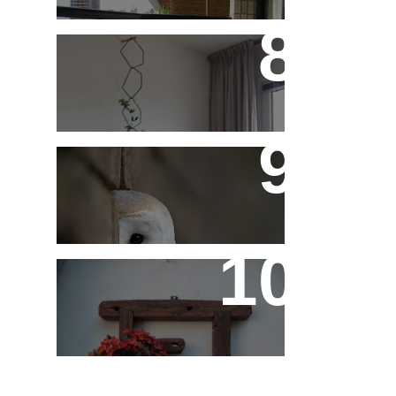
Treliças, Ganchos e
Suportes - Parte 1
Fotos de Domingo - As
Melhores da Semana
Reaproveitando a
Madeira - Painéis e
Vasos de Parede