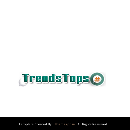
Template Created By :
ThemeXpose
. All Rights Reserved.