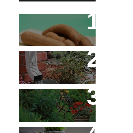
Tamarino Ou Tamarindo?
Qual o Correto?
Decoração - Folhas
[Faça Você Mesmo]
Flores em Meu Jardim o
Ano Todo