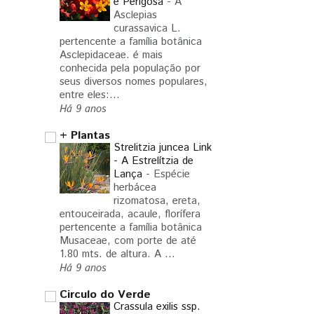
e Perigosa
-
A
Asclepias
curassavica L.
pertencente a família botânica
Asclepidaceae. é mais
conhecida pela população por
seus diversos nomes populares,
entre eles:...
Há 9 anos
+ Plantas
Strelitzia juncea Link
- A Estrelítzia de
Lança
-
Espécie
herbácea
rizomatosa, ereta,
entouceirada, acaule, florífera
pertencente a família botânica
Musaceae, com porte de até
1.80 mts. de altura. A ...
Há 9 anos
Circulo do Verde
Crassula exilis ssp.