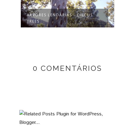
ARVORES LENDÁRIAS - CIRCUS
IDÉI
TREES
PARTE
0 COMENTÁRIOS