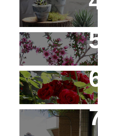
10 Novos Vasinhos na
Decoração - Parte 1
Érica Japonesa -
Aprenda a Cultivar
Você Sabe Tudo Sobre
Rosas?
Saiba Tudo Sobre
Jardins de Inverno