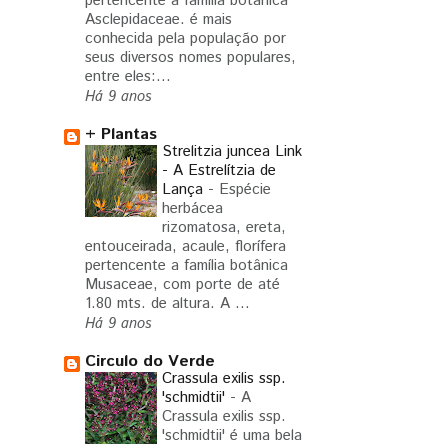
pertencente a família botânica
Asclepidaceae. é mais
conhecida pela população por
seus diversos nomes populares,
entre eles:...
Há 9 anos
+ Plantas
Strelitzia juncea Link
- A Estrelítzia de
Lança
-
Espécie
herbácea
rizomatosa, ereta,
entouceirada, acaule, florífera
pertencente a família botânica
Musaceae, com porte de até
1.80 mts. de altura. A ...
Há 9 anos
Circulo do Verde
Crassula exilis ssp.
'schmidtii'
-
A
Crassula exilis ssp.
'schmidtii' é uma bela