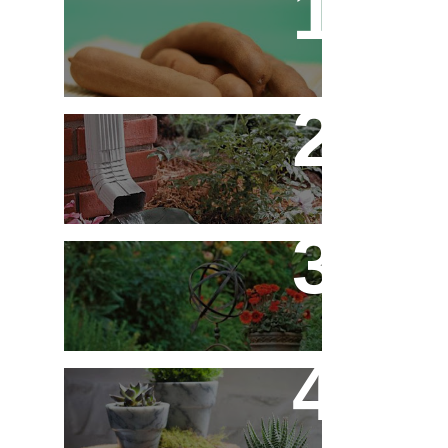
Tamarino Ou Tamarindo?
Qual o Correto?
Decoração - Folhas
[Faça Você Mesmo]
Flores em Meu Jardim o
Ano Todo
10 Novos Vasinhos na
Decoração - Parte 1