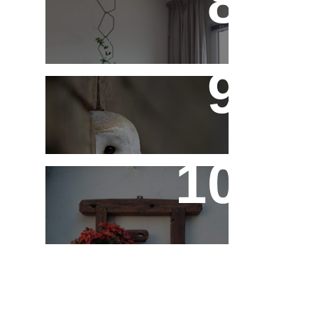
Treliças, Ganchos e
Suportes - Parte 1
Fotos de Domingo - As
Melhores da Semana
Reaproveitando a
Madeira - Painéis e
Vasos de Parede