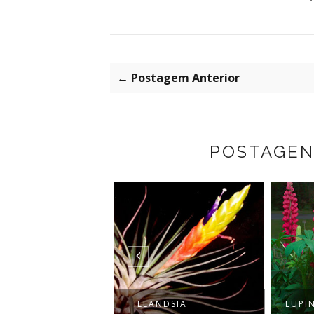
← Postagem Anterior
POSTAGEN
M BASILICUM - A
TILLANDSIA
LUPI