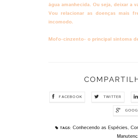
água amanhecida. Ou seja, deixar a va
Vou relacionar as doenças mais fr
incomodo.
Mofo-cinzento- o principal sintoma d
COMPARTIL
FACEBOOK
TWITTER
GOOG
Conhecendo as Espécies
,
Con
TAGS:
Manutençã