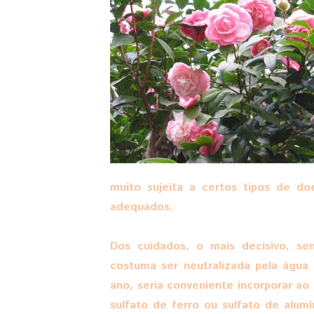
muito sujeita a certos tipos de d
adequados.
Dos cuidados, o mais decisivo, s
costuma ser neutralizada pela água
ano, seria conveniente incorporar ao
sulfato de ferro ou sulfato de alumí