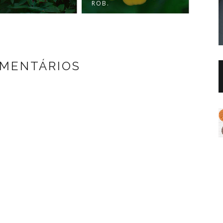
ROB.
D...
OMENTÁRIOS