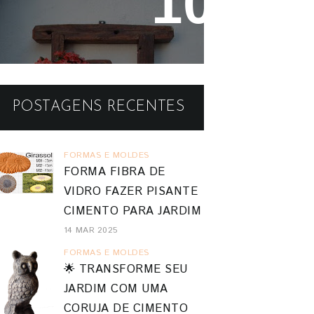
Reaproveitando a Madeira -
OU INIMIGA DO J...
ALF
Painéis e Vasos de Parede
POSTAGENS RECENTES
FORMAS E MOLDES
FORMA FIBRA DE
VIDRO FAZER PISANTE
CIMENTO PARA JARDIM
14 MAR 2025
FORMAS E MOLDES
🌟 TRANSFORME SEU
JARDIM COM UMA
CORUJA DE CIMENTO