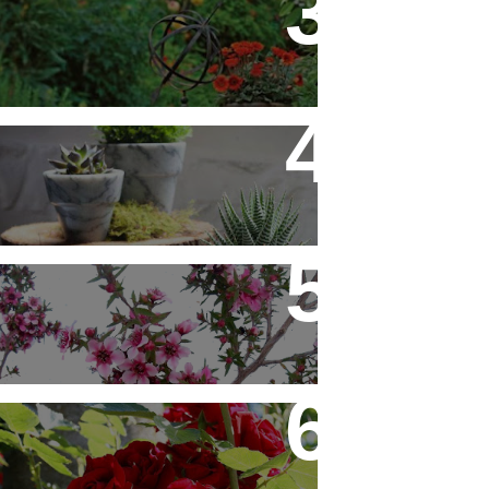
Flores em Meu Jardim o Ano
Todo
10 Novos Vasinhos na
Decoração - Parte 1
Érica Japonesa - Aprenda a
Cultivar
Você Sabe Tudo Sobre
Rosas?