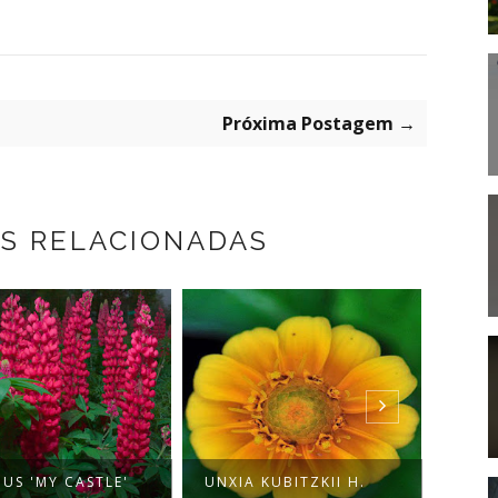
Próxima Postagem →
S RELACIONADAS
PHI
NUS 'MY CASTLE'
UNXIA KUBITZKII H.
MART