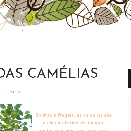
DAS CAMÉLIAS
21:24:00
Bonitas e frágeis, as camélias são
o alvo preferido de fungos,
bactérias e até vírus, mas seria