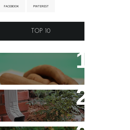
FACEBOOK
PINTEREST
TOP 10
Tamarino Ou Tamarindo?
Qual o Correto?
Decoração - Folhas [Faça
Você Mesmo]