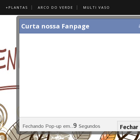
+PLANTAS
ARCO DO VERDE
MULTI VASO
Curta nossa Fanpage
4
Fechando Pop-up em..
Segundos
Fechar