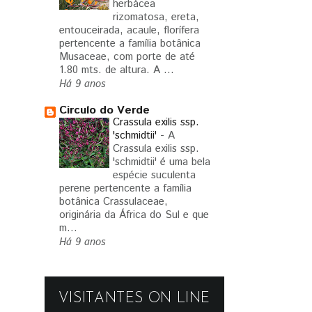
herbácea
rizomatosa, ereta,
entouceirada, acaule, florífera
pertencente a família botânica
Musaceae, com porte de até
1.80 mts. de altura. A ...
Há 9 anos
Circulo do Verde
Crassula exilis ssp.
'schmidtii'
-
A
Crassula exilis ssp.
'schmidtii' é uma bela
espécie suculenta
perene pertencente a família
botânica Crassulaceae,
originária da África do Sul e que
m...
Há 9 anos
VISITANTES ON LINE