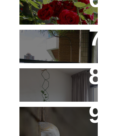
Rosas?
Saiba Tudo Sobre
Jardins de Inverno
Treliças, Ganchos e
Suportes - Parte 1
Fotos de Domingo - As
Melhores da Semana