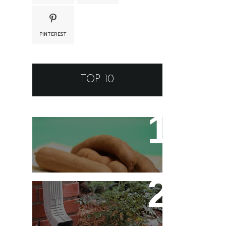
PINTEREST
TOP 10
Tamarino Ou Tamarindo?
Qual o Correto?
Decoração - Folhas
[Faça Você Mesmo]