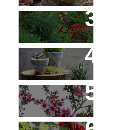
Flores em Meu Jardim o
Ano Todo
10 Novos Vasinhos na
Decoração - Parte 1
Érica Japonesa -
Aprenda a Cultivar
Você Sabe Tudo Sobre