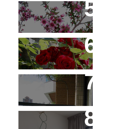
Érica Japonesa -
Aprenda a Cultivar
Você Sabe Tudo Sobre
Rosas?
Saiba Tudo Sobre
Jardins de Inverno
Treliças, Ganchos e
Suportes - Parte 1