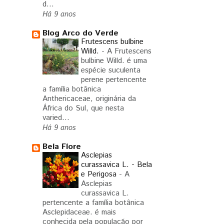
d...
Há 9 anos
Blog Arco do Verde
Frutescens bulbine
Willd.
-
A Frutescens
bulbine Willd. é uma
espécie suculenta
perene pertencente
a família botânica
Anthericaceae, originária da
África do Sul, que nesta
varied...
Há 9 anos
Bela Flore
Asclepias
curassavica L. - Bela
e Perigosa
-
A
Asclepias
curassavica L.
pertencente a família botânica
Asclepidaceae. é mais
conhecida pela população por