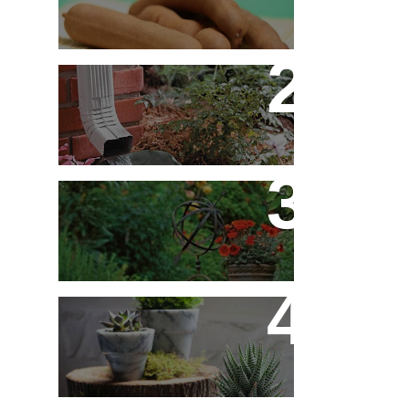
Decoração - Folhas
[Faça Você Mesmo]
Flores em Meu Jardim o
Ano Todo
10 Novos Vasinhos na
Decoração - Parte 1