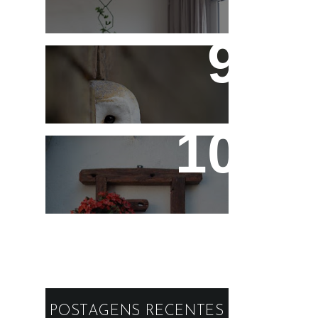
Fotos de Domingo - As
Melhores da Semana
Reaproveitando a
Madeira - Painéis e
Vasos de Parede
POSTAGENS RECENTES