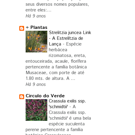
seus diversos nomes populares,
entre eles:...
Há 9 anos
+ Plantas
Strelitzia juncea Link
- A Estrelítzia de
Lança
-
Espécie
herbácea
rizomatosa, ereta,
entouceirada, acaule, florífera
pertencente a família botânica
Musaceae, com porte de até
1.80 mts. de altura. A ...
Há 9 anos
Circulo do Verde
Crassula exilis ssp.
'schmidtii'
-
A
Crassula exilis ssp.
'schmidtii' é uma bela
espécie suculenta
perene pertencente a família