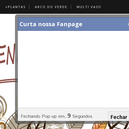
+PLANTAS
ARCO DO VERDE
MULTI VASO
Curta nossa Fanpage
7
Fechando Pop-up em..
Segundos
Fechar