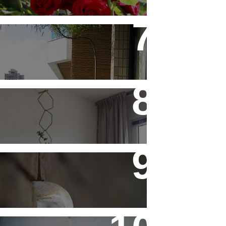
Saiba Tudo Sobre Jardins de
Inverno
Treliças, Ganchos e Suportes
- Parte 1
Fotos de Domingo - As
Melhores da Semana