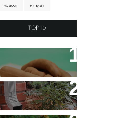
FACEBOOK
PINTEREST
TOP 10
Tamarino Ou Tamarindo?
Qual o Correto?
Decoração - Folhas [Faça
Você Mesmo]