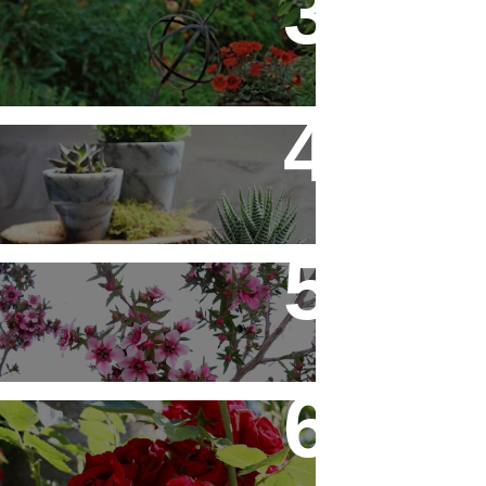
Flores em Meu Jardim o Ano
Todo
10 Novos Vasinhos na
Decoração - Parte 1
Érica Japonesa - Aprenda a
Cultivar
Você Sabe Tudo Sobre
Rosas?