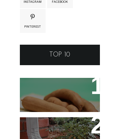
INSTAGRAM
FACEBOOK
PINTEREST
TOP 10
Tamarino Ou Tamarindo?
Qual o Correto?
Decoração - Folhas
[Faça Você Mesmo]