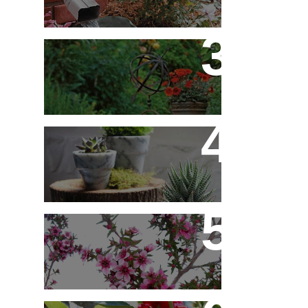
Flores em Meu Jardim o
Ano Todo
10 Novos Vasinhos na
Decoração - Parte 1
Érica Japonesa -
Aprenda a Cultivar