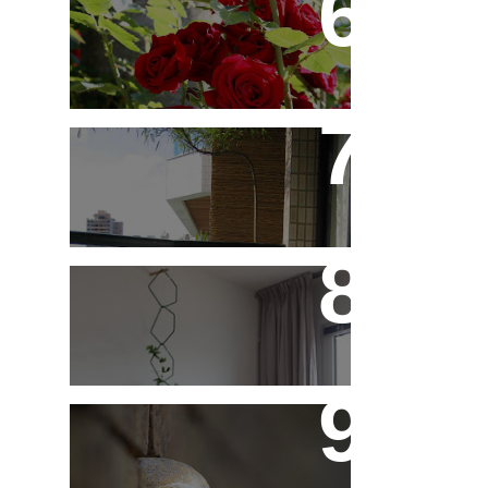
Você Sabe Tudo Sobre
Rosas?
Saiba Tudo Sobre
Jardins de Inverno
Treliças, Ganchos e
Suportes - Parte 1
Fotos de Domingo - As
Melhores da Semana