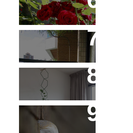
Você Sabe Tudo Sobre
Rosas?
Saiba Tudo Sobre
Jardins de Inverno
Treliças, Ganchos e
Suportes - Parte 1
Fotos de Domingo - As
Melhores da Semana