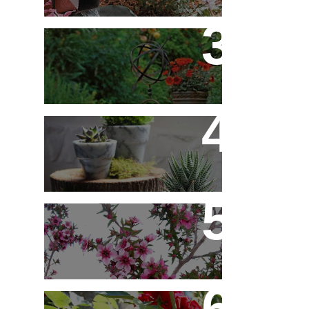
Flores em Meu Jardim o
Ano Todo
10 Novos Vasinhos na
Decoração - Parte 1
Érica Japonesa -
Aprenda a Cultivar