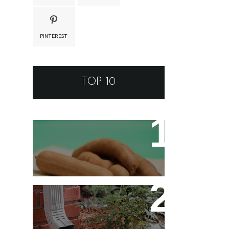
PINTEREST
TOP 10
Tamarino Ou Tamarindo?
Qual o Correto?
Decoração - Folhas
[Faça Você Mesmo]