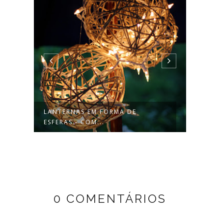
LANTERNAS EM FORMA DE
JARD
ESFERAS - COM...
0 COMENTÁRIOS