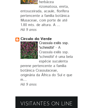
herbácea
rizomatosa, ereta,
entouceirada, acaule, florífera
pertencente a família botânica
Musaceae, com porte de até
1.80 mts. de altura. A ...
Há 9 anos
Circulo do Verde
Crassula exilis ssp.
'schmidtii'
-
A
Crassula exilis ssp.
'schmidtii' é uma bela
espécie suculenta
perene pertencente a família
botânica Crassulaceae,
originária da África do Sul e que
m...
Há 9 anos
VISITANTES ON LINE