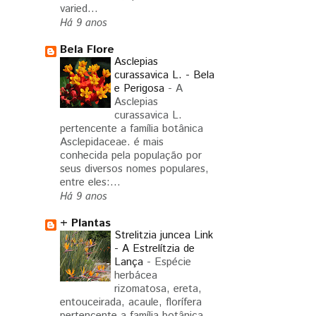
varied...
Há 9 anos
Bela Flore
Asclepias
curassavica L. - Bela
e Perigosa
-
A
Asclepias
curassavica L.
pertencente a família botânica
Asclepidaceae. é mais
conhecida pela população por
seus diversos nomes populares,
entre eles:...
Há 9 anos
+ Plantas
Strelitzia juncea Link
- A Estrelítzia de
Lança
-
Espécie
herbácea
rizomatosa, ereta,
entouceirada, acaule, florífera
pertencente a família botânica