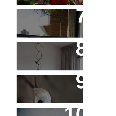
Saiba Tudo Sobre
Jardins de Inverno
Treliças, Ganchos e
Suportes - Parte 1
Fotos de Domingo - As
Melhores da Semana
Reaproveitando a