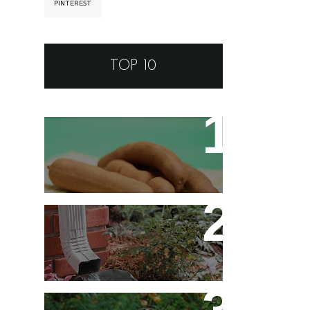
PINTEREST
TOP 10
Tamarino Ou Tamarindo?
Qual o Correto?
Decoração - Folhas
[Faça Você Mesmo]