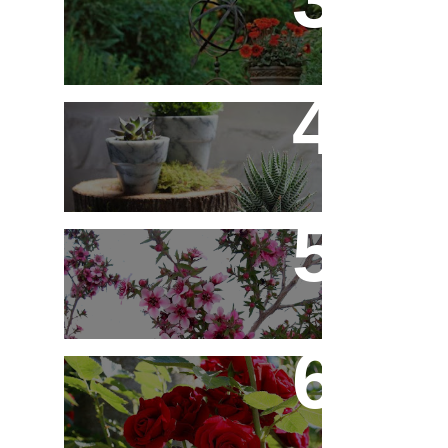
Flores em Meu Jardim o
Ano Todo
10 Novos Vasinhos na
Decoração - Parte 1
Érica Japonesa -
Aprenda a Cultivar
Você Sabe Tudo Sobre
Rosas?