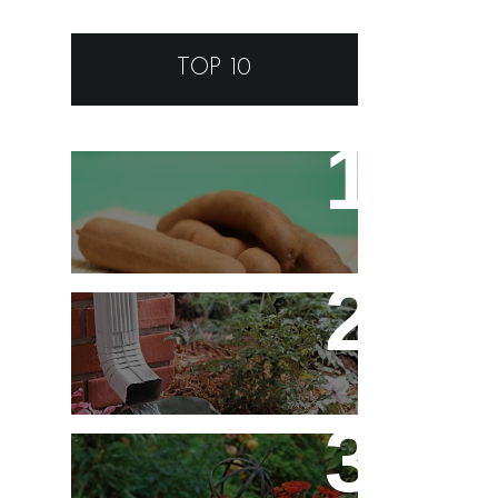
TOP 10
Tamarino Ou Tamarindo?
Qual o Correto?
Decoração - Folhas
[Faça Você Mesmo]
Flores em Meu Jardim o
Ano Todo