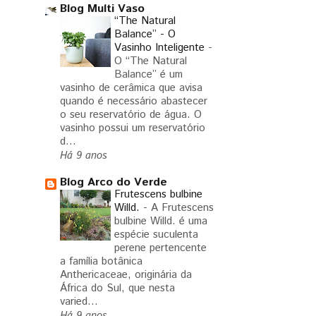
Blog Multi Vaso
“The Natural
Balance” - O
Vasinho Inteligente
-
O “The Natural
Balance” é um
vasinho de cerâmica que avisa
quando é necessário abastecer
o seu reservatório de água. O
vasinho possui um reservatório
d...
Há 9 anos
Blog Arco do Verde
Frutescens bulbine
Willd.
-
A Frutescens
bulbine Willd. é uma
espécie suculenta
perene pertencente
a família botânica
Anthericaceae, originária da
África do Sul, que nesta
varied...
Há 9 anos