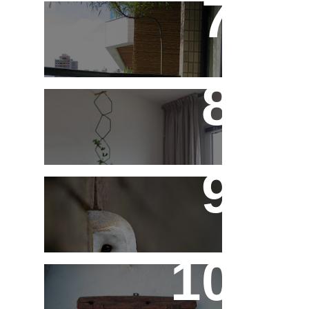
Saiba Tudo Sobre
Jardins de Inverno
Treliças, Ganchos e
Suportes - Parte 1
Fotos de Domingo - As
Melhores da Semana
Reaproveitando a
Madeira - Painéis e