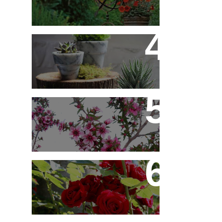
10 Novos Vasinhos na
Decoração - Parte 1
Érica Japonesa -
Aprenda a Cultivar
Você Sabe Tudo Sobre
Rosas?