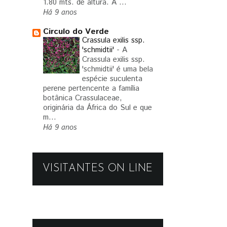
1.80 mts. de altura. A ...
Há 9 anos
Circulo do Verde
Crassula exilis ssp.
'schmidtii'
-
A
Crassula exilis ssp.
'schmidtii' é uma bela
espécie suculenta
perene pertencente a família
botânica Crassulaceae,
originária da África do Sul e que
m...
Há 9 anos
VISITANTES ON LINE