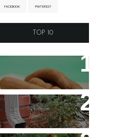
FACEBOOK
PINTEREST
TOP 10
Tamarino Ou Tamarindo?
Qual o Correto?
Decoração - Folhas [Faça
Você Mesmo]