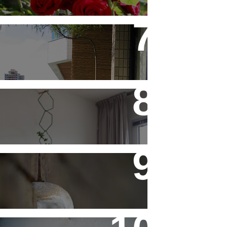
Saiba Tudo Sobre Jardins de
Inverno
Treliças, Ganchos e Suportes
- Parte 1
Fotos de Domingo - As
Melhores da Semana