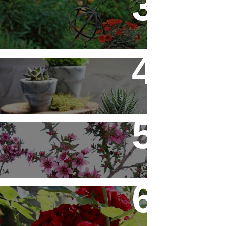
Flores em Meu Jardim o Ano
Todo
10 Novos Vasinhos na
Decoração - Parte 1
Érica Japonesa - Aprenda a
Cultivar
Você Sabe Tudo Sobre
Rosas?