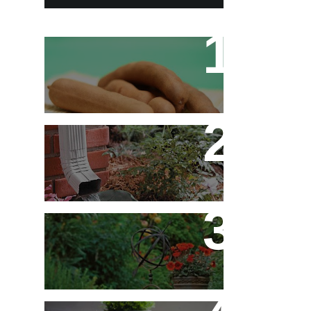
Tamarino Ou Tamarindo?
Qual o Correto?
Decoração - Folhas
[Faça Você Mesmo]
Flores em Meu Jardim o
Ano Todo