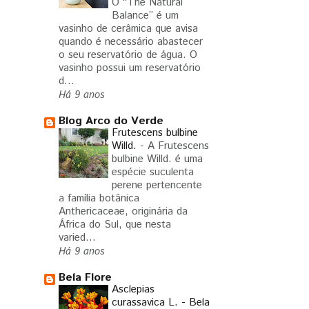
O “The Natural
Balance” é um
vasinho de cerâmica que avisa
quando é necessário abastecer
o seu reservatório de água. O
vasinho possui um reservatório
d...
Há 9 anos
Blog Arco do Verde
Frutescens bulbine
Willd.
-
A Frutescens
bulbine Willd. é uma
espécie suculenta
perene pertencente
a família botânica
Anthericaceae, originária da
África do Sul, que nesta
varied...
Há 9 anos
Bela Flore
Asclepias
curassavica L. - Bela