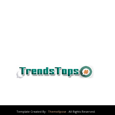
Template Created By :
ThemeXpose
. All Rights Reserved.