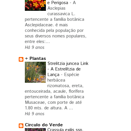
e Perigosa
-
A
Asclepias
curassavica L.
pertencente a família botânica
Asclepidaceae. é mais
conhecida pela população por
seus diversos nomes populares,
entre eles:...
Há 9 anos
+ Plantas
Strelitzia juncea Link
- A Estrelítzia de
Lança
-
Espécie
herbácea
rizomatosa, ereta,
entouceirada, acaule, florífera
pertencente a família botânica
Musaceae, com porte de até
1.80 mts. de altura. A ...
Há 9 anos
Circulo do Verde
Crassula exilis ssp.