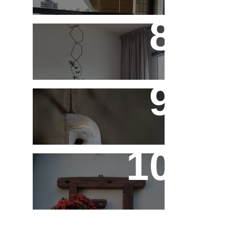
Treliças, Ganchos e
Suportes - Parte 1
Fotos de Domingo - As
Melhores da Semana
Reaproveitando a
Madeira - Painéis e
Vasos de Parede