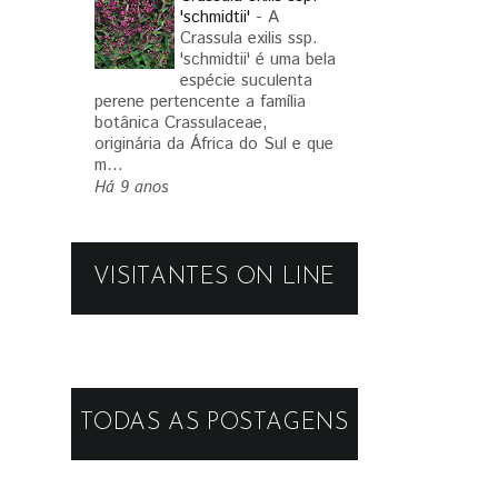
'schmidtii'
-
A
Crassula exilis ssp.
'schmidtii' é uma bela
espécie suculenta
perene pertencente a família
botânica Crassulaceae,
originária da África do Sul e que
m...
Há 9 anos
VISITANTES ON LINE
TODAS AS POSTAGENS