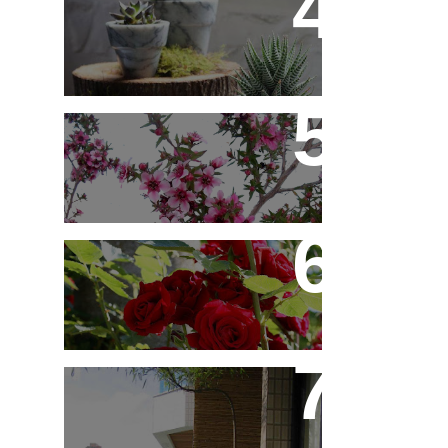
10 Novos Vasinhos na
Decoração - Parte 1
Érica Japonesa -
Aprenda a Cultivar
Você Sabe Tudo Sobre
Rosas?
Saiba Tudo Sobre
Jardins de Inverno