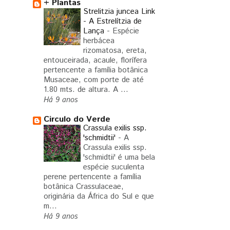
+ Plantas
Strelitzia juncea Link
- A Estrelítzia de
Lança
-
Espécie
herbácea
rizomatosa, ereta,
entouceirada, acaule, florífera
pertencente a família botânica
Musaceae, com porte de até
1.80 mts. de altura. A ...
Há 9 anos
Circulo do Verde
Crassula exilis ssp.
'schmidtii'
-
A
Crassula exilis ssp.
'schmidtii' é uma bela
espécie suculenta
perene pertencente a família
botânica Crassulaceae,
originária da África do Sul e que
m...
Há 9 anos