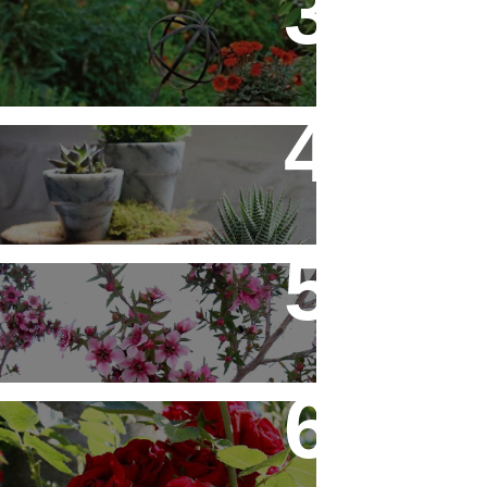
Flores em Meu Jardim o Ano
Todo
10 Novos Vasinhos na
Decoração - Parte 1
Érica Japonesa - Aprenda a
Cultivar
Você Sabe Tudo Sobre
Rosas?