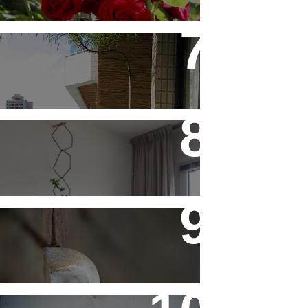
Saiba Tudo Sobre Jardins de
Inverno
Treliças, Ganchos e Suportes
- Parte 1
Fotos de Domingo - As
Melhores da Semana