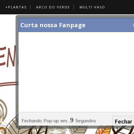
+PLANTAS
ARCO DO VERDE
MULTI VASO
Curta nossa Fanpage
5
Fechando Pop-up em..
Segundos
Fechar