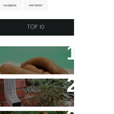
FACEBOOK
PINTEREST
TOP 10
Tamarino Ou Tamarindo?
Qual o Correto?
Decoração - Folhas [Faça
Você Mesmo]