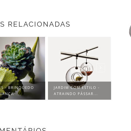
S RELACIONADAS
ES - BRINQUEDO
JARDIM COM ESTILO -
DEC
RIANÇA
ATRAINDO PÁSSAR...
DINH
OMENTÁRIOS