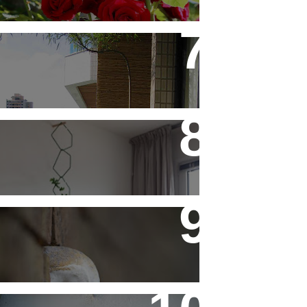
Saiba Tudo Sobre Jardins de
Inverno
Treliças, Ganchos e Suportes
- Parte 1
Fotos de Domingo - As
Melhores da Semana