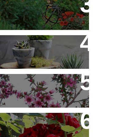
Flores em Meu Jardim o Ano
Todo
10 Novos Vasinhos na
Decoração - Parte 1
Érica Japonesa - Aprenda a
Cultivar
Você Sabe Tudo Sobre
Rosas?