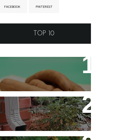
FACEBOOK
PINTEREST
TOP 10
Tamarino Ou Tamarindo?
Qual o Correto?
Decoração - Folhas [Faça
Você Mesmo]